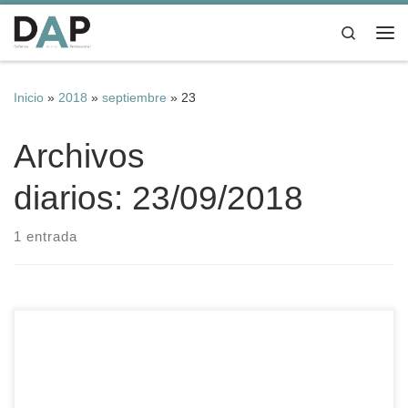
Saltar al contenido
Search
Me
Inicio
»
2018
»
septiembre
»
23
Archivos
diarios:
23/09/2018
1 entrada