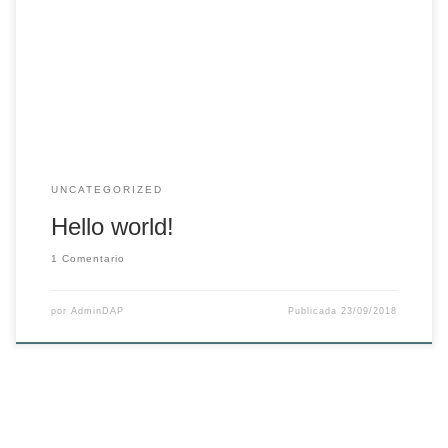
Welcome to WordPress. This is your first post. Edit or delete
it, then start writing!
UNCATEGORIZED
Hello world!
1 Comentario
por
AdminDAP
Publicada
23/09/2018